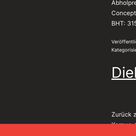
Abholpr
Concept
BHT: 315
Veröffentl
Kategorisi
Die
Zurück z
Korpus:
aus: 1x 