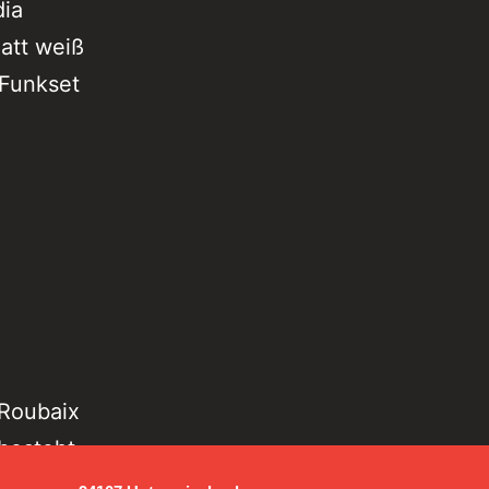
dia
att weiß
,Funkset
 Roubaix
besteht
 1x