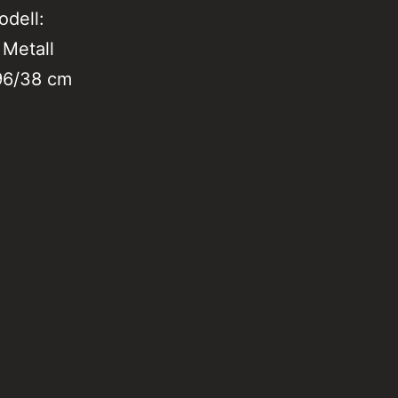
odell:
 Metall
96/38 cm