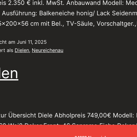
eis 2.350 € inkl. MwSt. Anbauwand Modell: Me
 Ausführung: Balkeneiche honig/ Lack Seidenm
x200x56 cm mit Bel., TV-Säule, Vorschaltger.
icht am
Juni 11, 2025
ert als
Dielen
,
Neureichenau
len
ur Übersicht Diele Abholpreis 749,00€ Modell:
 60 Weiß Dekor Front: 46 Sanremo Eiche Dekor 
Hängeschrank, Schub mit Teilauszug 1x Spiegel,