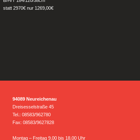
B/H/T 184/120/38cm
statt 2970€ nur 1269,00€
94089 Neureichenau
Dreisesselstraße 45
Tel.: 08583/962780
Fax: 08583/9627828
Montag – Freitag 9.00 bis 18.00 Uhr