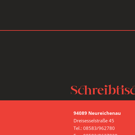
Schreibtis
Abholpreis 136 €
94089 Neureichenau
Dreisesselstraße 45
Modell: CL 110
Tel.: 08583/962780
Ausführung: Nachbildung