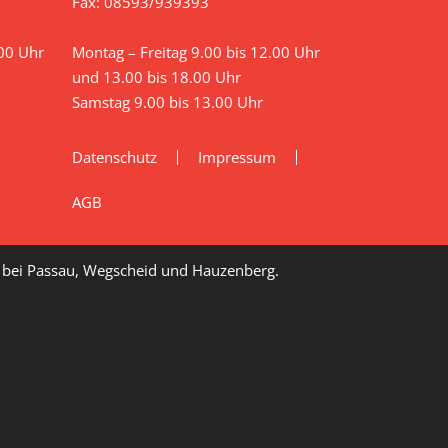
Fax: 08593/939393
.00 Uhr
Montag – Freitag 9.00 bis 12.00 Uhr
d Transport durch den Käufer
und 13.00 bis 18.00 Uhr
Samstag 9.00 bis 13.00 Uhr
Datenschutz
Impressum
AGB
h bei Passau, Wegscheid und Hauzenberg.