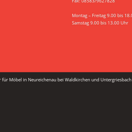
Fax: 08583/9627828
BHT: 110x75x65 cm
Montag – Freitag 9.00 bis 18
Selbstabholung, Verpackung un
Samstag 9.00 bis 13.00 Uhr
er für Möbel in Neureichenau bei Waldkirchen und Untergriesbac